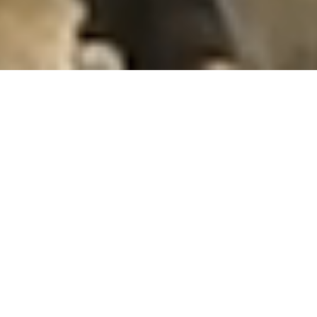
AUSHUB
Egal ob es um die Erdbewegung für Ihr neues Pool oder den
Aushub für ein Neubauprojekt geht, wir sind Ihr starker Partner
rund um den Aushub.
> Swimming-Pool